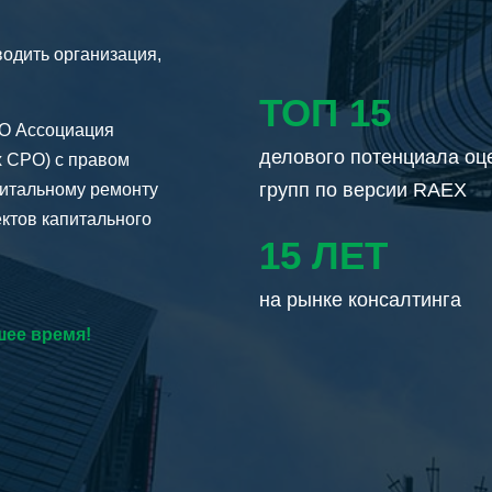
одить организация,
ТОП 15
РО Ассоциация
делового потенциала оценочных
х СРО) с правом
групп по версии RAEX
питальному ремонту
ектов капитального
15 ЛЕТ
на рынке консалтинга
шее время!