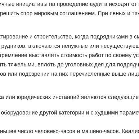
чные инициативы на проведение аудита исходят от 
зрешить спор мировым соглашением. При явных и т
ктирование и строительство, когда подрядчиками в 
отрудников, включаются ненужные или несуществую
ремление выставлять стоимость работ по своему ус
ыть тяжелыми, вплоть до уголовных дел для подряд
оров или подозрении на них перечисленные выше ли
ика или юридических инстанций являются следующие
оборудование другой категории и с худшими параме
ньшее число человеко-часов и машино-часов. Квали