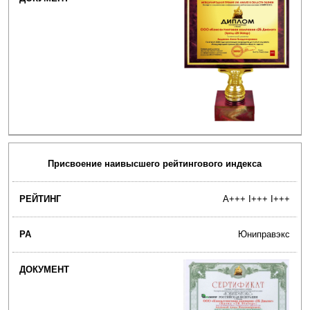
Присвоение наивысшего рейтингового индекса
A+++ I+++ I+++
Юниправэкс