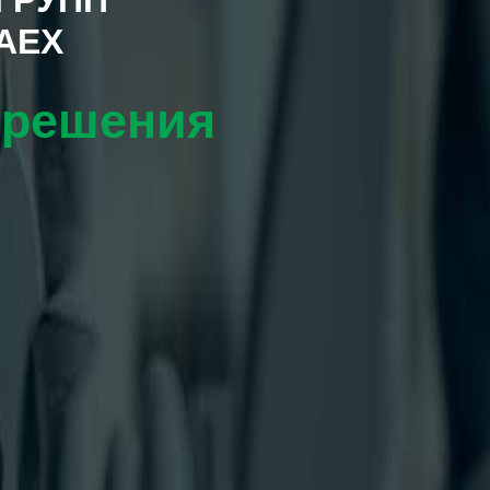
 RAEX
 решения