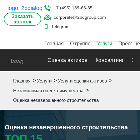
+7 (495) 139-63-35
Заказать
corporate@2bdgroup.com
звонок
Telegram
Главная
О группе
Услуги
Пресс-це
Оценка активов
Консалтинг
Эк
Назад
Главная
Услуги
Услуги оценки активов
Независимая оценка имущества
Оценка незавершенного строительства
Оценка незавершенного строительства
ТОП 15