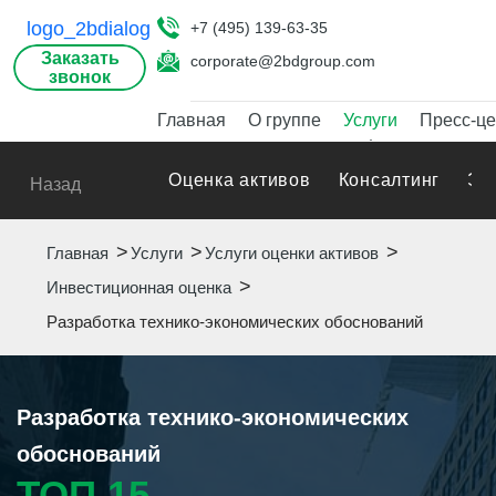
+7 (495) 139-63-35
Заказать
corporate@2bdgroup.com
звонок
Главная
О группе
Услуги
Пресс-це
Оценка активов
Консалтинг
Эк
Назад
Главная
Услуги
Услуги оценки активов
Инвестиционная оценка
Разработка технико-экономических обоснований
Разработка технико-экономических
обоснований
ТОП 15