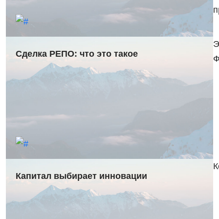
п
Э
Сделка РЕПО: что это такое
Ф
К
Капитал выбирает инновации