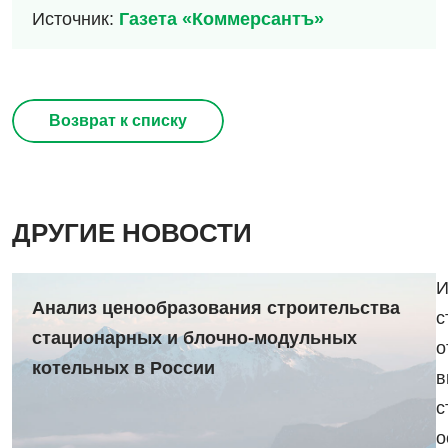
Источник:
Газета «Коммерсантъ»
Возврат к списку
ДРУГИЕ НОВОСТИ
И
Анализ ценообразования строительства
с
стационарных и блочно-модульных
о
котельных в России
в
с
о