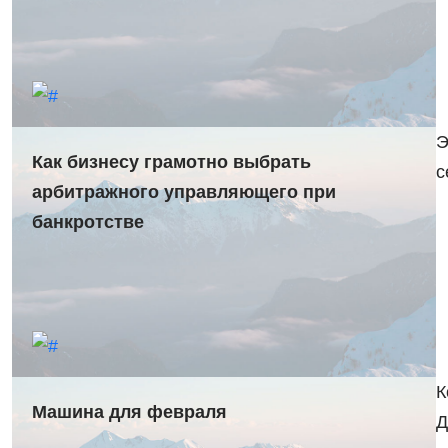
Э
Как бизнесу грамотно выбрать
с
арбитражного управляющего при
банкротстве
К
Машина для февраля
Д