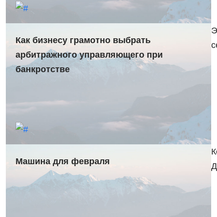
Э
Как бизнесу грамотно выбрать
с
арбитражного управляющего при
банкротстве
К
Машина для февраля
Д