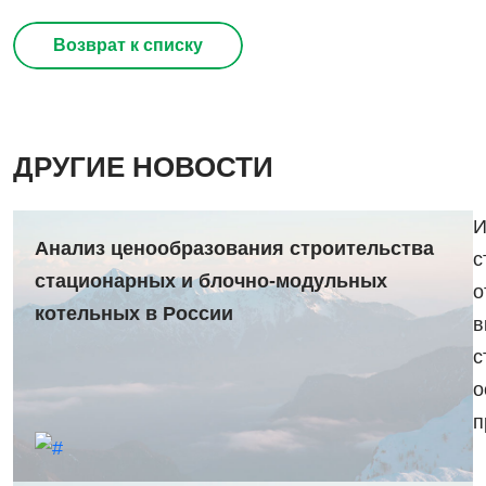
Возврат к списку
ДРУГИЕ НОВОСТИ
И
Анализ ценообразования строительства
с
стационарных и блочно-модульных
о
котельных в России
в
с
о
п