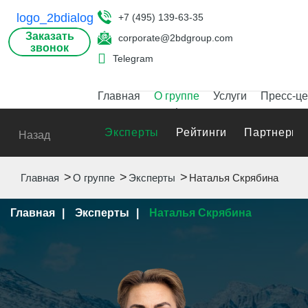
+7 (495) 139-63-35
Заказать
corporate@2bdgroup.com
звонок
Telegram
Главная
О группе
Услуги
Пресс-це
Эксперты
Рейтинги
Партнеры
Назад
Главная
О группе
Эксперты
Наталья Скрябина
Главная
Эксперты
Наталья Скрябина